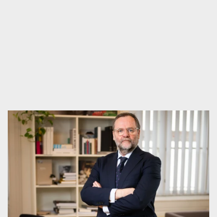
ärmer
NEOS Salzburg: Sanierung sichert Wertschöpfung,
Arbeitsplätze und den internationalen Kulturstandort
Salzburg
09.07.2026
|
SALZBURG LAND
,
WIRTSCHAFT