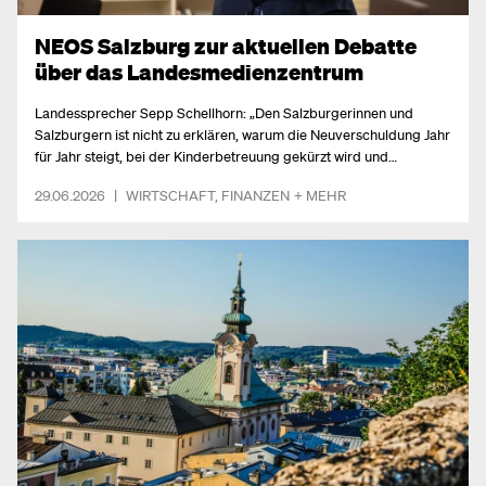
NEOS Salzburg zur aktuellen Debatte
über das Landesmedienzentrum
Landessprecher Sepp Schellhorn: „Den Salzburgerinnen und
Salzburgern ist nicht zu erklären, warum die Neuverschuldung Jahr
für Jahr steigt, bei der Kinderbetreuung gekürzt wird und
gleichzeitig die Ausgaben für Eigenwerbung auf hohem Niveau
29.06.2026
|
WIRTSCHAFT
,
FINANZEN
+ MEHR
bleiben.“