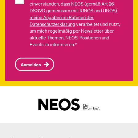
einverstanden, dass
NEOS (gemäß Art 26
DSGVO gemeinsam mit JUNOS und UNOS)
meine Angaben im Rahmen der
Datenschutzerklärung
verarbeitet und nutzt,
um mich regelmäßig per Newsletter über
aktuelle Themen, NEOS-Positionen und
Events zu informieren.*
Anmelden